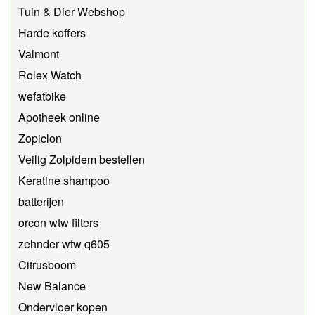
Tuin & Dier Webshop
Harde koffers
Valmont
Rolex Watch
wefatbike
Apotheek online
Zopiclon
Veilig Zolpidem bestellen
Keratine shampoo
batterijen
orcon wtw filters
zehnder wtw q605
Citrusboom
New Balance
Ondervloer kopen